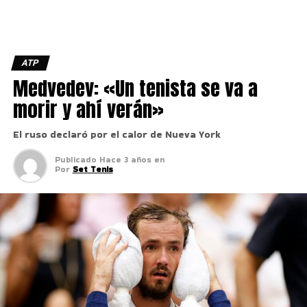
ATP
Medvedev: «Un tenista se va a
morir y ahí verán»
El ruso declaró por el calor de Nueva York
Publicado
Hace 3 años
en
Por
Set Tenis