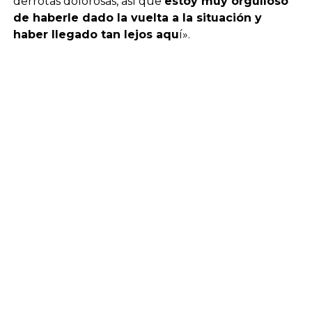
derrotas dolorosas, así que
estoy muy orgulloso
de haberle dado la vuelta a la situación y
haber llegado tan lejos aqu
í».