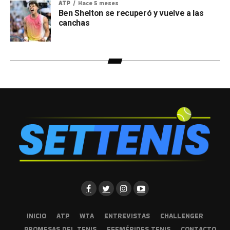
ATP
Hace 5 meses
Ben Shelton se recuperó y vuelve a las
canchas
INICIO
ATP
WTA
ENTREVISTAS
CHALLENGER
PROMESAS DEL TENIS
EFEMÉRIDES TENIS
CONTACTO