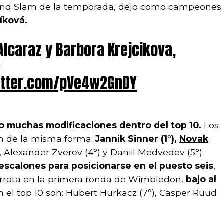
Grand Slam de la temporada, dejo como campeones
íková.
 Alcaraz y Barbora Krejcikova,
e
witter.com/pVe4w2GnDY
bo muchas modificaciones dentro del top 10.
Los
an de la misma forma:
Jannik Sinner (1°),
Novak
, Alexander Zverev (4°) y Daniil Medvedev (5°).
 escalones para posicionarse en el puesto seis
,
errota en la primera ronda de Wimbledon,
bajo al
 el top 10 son: Hubert Hurkacz (7°), Casper Ruud