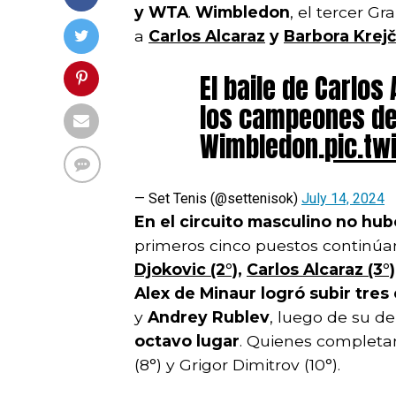
y WTA
.
Wimbledon
, el tercer 
a
Carlos Alcaraz
y
Barbora Krejč
El baile de Carlos
los campeones d
Wimbledon.
pic.t
— Set Tenis (@settenisok)
July 14, 2024
En el circuito masculino no hu
primeros cinco puestos continú
Djokovic (2°)
,
Carlos Alcaraz (3°)
Alex de Minaur logró subir tres
y
Andrey Rublev
, luego de su d
octavo lugar
. Quienes completan
(8°) y Grigor Dimitrov (10°).