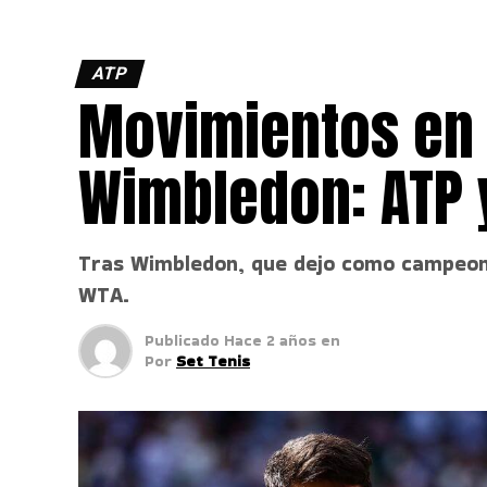
ATP
Movimientos en 
Wimbledon: ATP 
Tras Wimbledon, que dejo como campeones
WTA.
Publicado
Hace 2 años
en
Por
Set Tenis