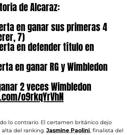
toria de Alcaraz:
ierta en ganar sus primeras 4
erer, 7)
ierta en defender título en
ierta en ganar RG y Wimbledon
 ganar 2 veces Wimbledon
er.com/o9rkqYrVhN
do lo contrario. El certamen británico dejo
alta del ranking.
Jasmine Paolini
, finalista del