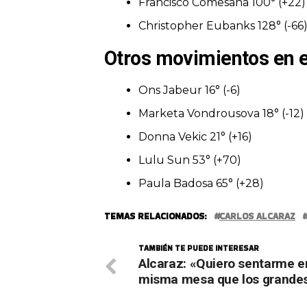
Francisco Comesaña 100° (+22)
Christopher Eubanks 128° (-66
Otros movimientos en 
Ons Jabeur 16° (-6)
Marketa Vondrousova 18° (-12)
Donna Vekic 21° (+16)
Lulu Sun 53° (+70)
Paula Badosa 65° (+28)
TEMAS RELACIONADOS:
CARLOS ALCARAZ
TAMBIÉN TE PUEDE INTERESAR
Alcaraz: «Quiero sentarme e
misma mesa que los grande