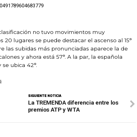
1650491789604683779
 clasificación no tuvo movimientos muy
os 20 lugares se puede destacar el ascenso al 15°
tre las subidas más pronunciadas aparece la de
calones y ahora está 57°. A la par, la española
y se ubica 42°.
G
SIGUIENTE NOTICIA
La TREMENDA diferencia entre los
premios ATP y WTA