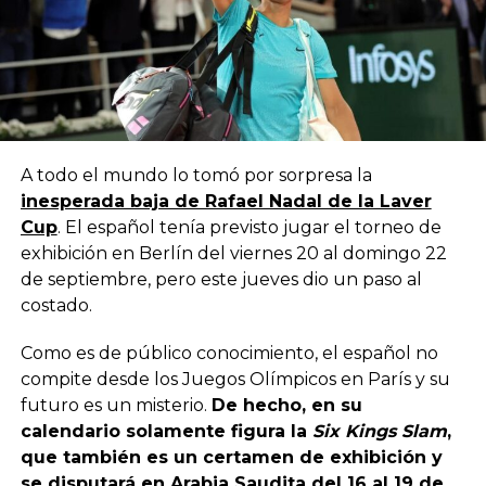
A todo el mundo lo tomó por sorpresa la
inesperada baja de Rafael Nadal de la Laver
Cup
. El español tenía previsto jugar el torneo de
exhibición en Berlín del viernes 20 al domingo 22
de septiembre, pero este jueves dio un paso al
costado.
Como es de público conocimiento, el español no
compite desde los Juegos Olímpicos en París y su
futuro es un misterio.
De hecho, en su
calendario solamente figura la
Six Kings Slam
,
que también es un certamen de exhibición y
se disputará en Arabia Saudita del 16 al 19 de