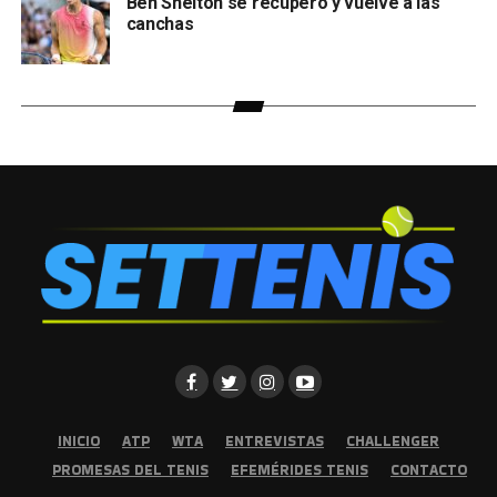
Ben Shelton se recuperó y vuelve a las
canchas
INICIO
ATP
WTA
ENTREVISTAS
CHALLENGER
PROMESAS DEL TENIS
EFEMÉRIDES TENIS
CONTACTO