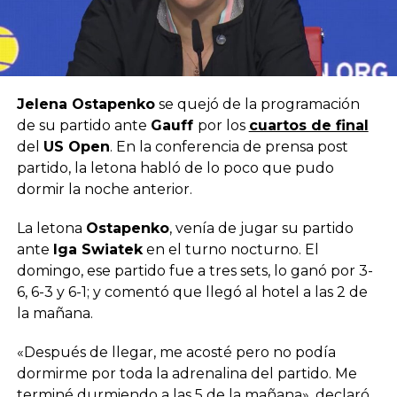
Jelena Ostapenko
se quejó de la programación
de su partido ante
Gauff
por los
cuartos de final
del
US Open
. En la conferencia de prensa post
partido, la letona habló de lo poco que pudo
dormir la noche anterior.
La letona
Ostapenko
, venía de jugar su partido
ante
Iga Swiatek
en el turno nocturno. El
domingo, ese partido fue a tres sets, lo ganó por 3-
6, 6-3 y 6-1; y comentó que llegó al hotel a las 2 de
la mañana.
«Después de llegar, me acosté pero no podía
dormirme por toda la adrenalina del partido. Me
terminé durmiendo a las 5 de la mañana», declaró