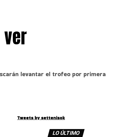
 ver
uscarán levantar el trofeo por primera
Tweets by settenisok
LO ÚLTIMO