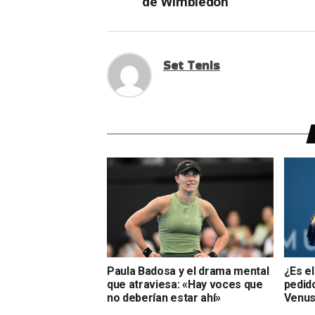
de Wimbledon
Set Tenis
Paula Badosa y el drama mental
¿Es el
que atraviesa: «Hay voces que
pedid
no deberían estar ahí»
Venus