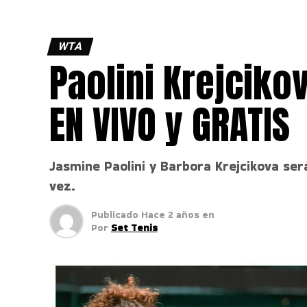
WTA
Paolini Krejcik
EN VIVO y GRATIS
Jasmine Paolini y Barbora Krejcikova ser
vez.
Publicado
Hace 2 años
en
Por
Set Tenis