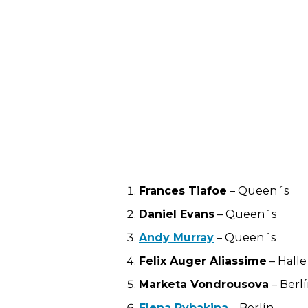
Frances Tiafoe
– Queen´s
Daniel Evans
– Queen´s
Andy Murray
– Queen´s
Felix Auger Aliassime
– Halle
Marketa Vondrousova
– Berl
Elena Rybakina
– Berlín