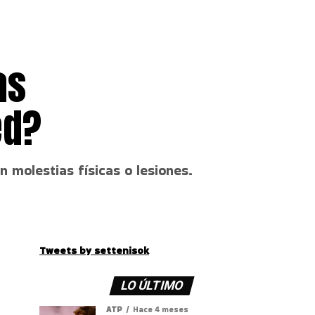
as
ed?
 molestias físicas o lesiones.
Tweets by settenisok
LO ÚLTIMO
ATP
Hace 4 meses