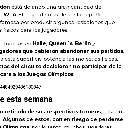
don
está dejando una gran cantidad de
n
WTA
. El césped no suele ser la superficie
es famosa por producir algunos resbalones que
ísicos para los jugadores.
o torneos en
Halle
,
Queen´s
,
Berlin
y
gadores que debieron abandonar sus partidos
.
 a esta superficie potencia las molestias físicas,
tas del circuito decidieron no participar de la
 cara a los Juegos Olímpicos
.
1804484929436180847
 de esta semana
an retirado de sus respectivos torneos
, cifra que
s.
Algunos de estos, corren riesgo de perderse
s Olimpicos
, por lo tanto, muchos jugadores