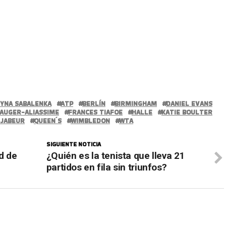
YNA SABALENKA
ATP
BERLÍN
BIRMINGHAM
DANIEL EVANS
 AUGER-ALIASSIME
FRANCES TIAFOE
HALLE
KATIE BOULTER
 JABEUR
QUEEN´S
WIMBLEDON
WTA
SIGUIENTE NOTICIA
d de
¿Quién es la tenista que lleva 21
partidos en fila sin triunfos?