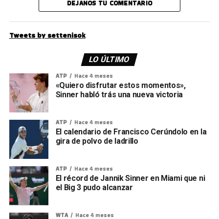
DEJANOS TU COMENTARIO
Tweets by settenisok
LO ÚLTIMO
ATP
Hace 4 meses
«Quiero disfrutar estos momentos»,
Sinner habló trás una nueva victoria
ATP
Hace 4 meses
El calendario de Francisco Cerúndolo en la
gira de polvo de ladrillo
ATP
Hace 4 meses
El récord de Jannik Sinner en Miami que ni
el Big 3 pudo alcanzar
WTA
Hace 4 meses