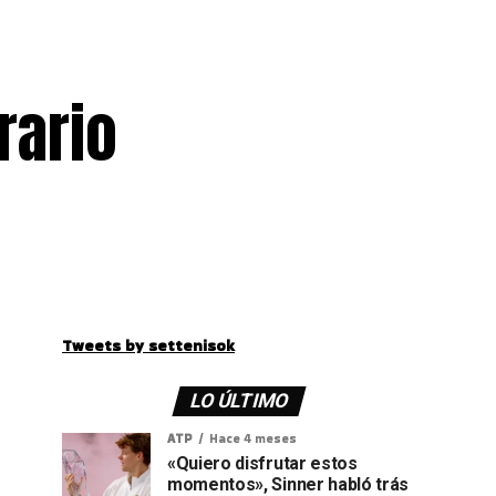
rario
Tweets by settenisok
LO ÚLTIMO
ATP
Hace 4 meses
«Quiero disfrutar estos
momentos», Sinner habló trás