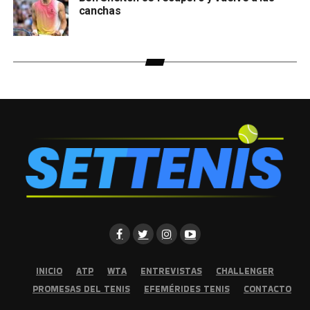
canchas
INICIO
ATP
WTA
ENTREVISTAS
CHALLENGER
PROMESAS DEL TENIS
EFEMÉRIDES TENIS
CONTACTO