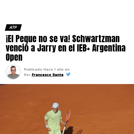
ATP
¡El Peque no se va! Schwartzman
venció a Jarry en el IEB+ Argentina
Open
Publicado
Hace 1 año
en
Por
Francesco Santa