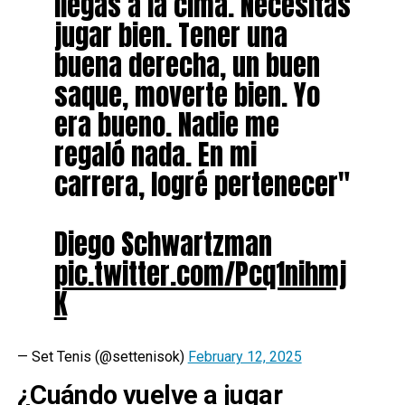
llegas a la cima. Necesitas
jugar bien. Tener una
buena derecha, un buen
saque, moverte bien. Yo
era bueno. Nadie me
regaló nada. En mi
carrera, logré pertenecer"
Diego Schwartzman
pic.twitter.com/Pcq1nihmj
K
— Set Tenis (@settenisok)
February 12, 2025
¿Cuándo vuelve a jugar