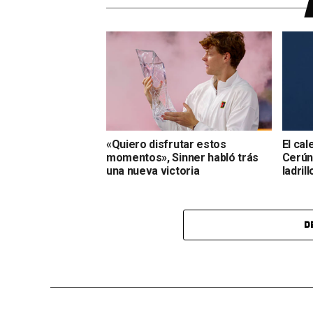
«Quiero disfrutar estos
El cal
momentos», Sinner habló trás
Cerúnd
una nueva victoria
ladrill
D