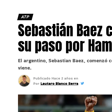
ATP
Sebastián Baez 
su paso por Ha
El argentino, Sebastian Baez, comenzó c
viene.
Publicado
Hace 2 años
en
Por
Lautaro Bianco Serra