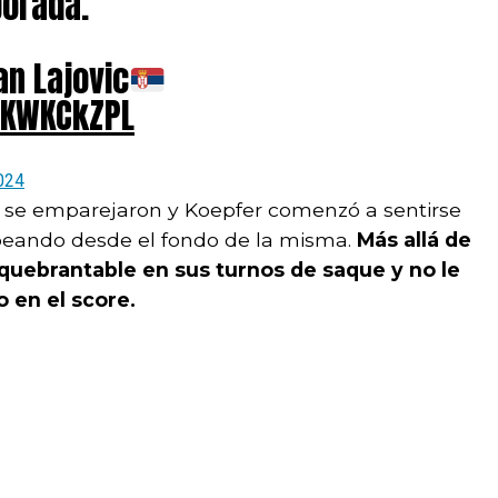
porada.
an Lajovic
XlKWKCkZPL
2024
s se emparejaron y Koepfer comenzó a sentirse
eando desde el fondo de la misma.
Más allá de
nquebrantable en sus turnos de saque y no le
o en el score.