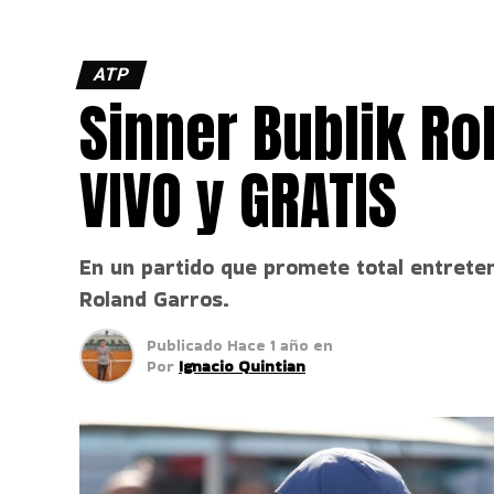
ATP
Sinner Bublik Ro
VIVO y GRATIS
En un partido que promete total entreten
Roland Garros.
Publicado
Hace 1 año
en
Por
Ignacio Quintian