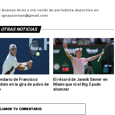
e Buenos Aires y me recibí de periodista deportivo en
s: ignaquintian@gmail.com
OTRAS NOTICIAS
endario de Francisco
El récord de Jannik Sinner en
olo en la gira de polvo de
Miami que ni el Big 3 pudo
o
alcanzar
EJANOS TU COMENTARIO