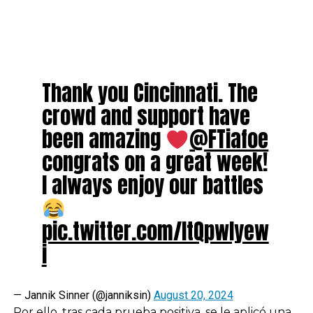
Thank you Cincinnati. The
crowd and support have
been amazing
@FTiafoe
congrats on a great week!
I always enjoy our battles
pic.twitter.com/ItQpwlyew
i
— Jannik Sinner (@janniksin)
August 20, 2024
Por ello, tras cada prueba positiva, se le aplicó una