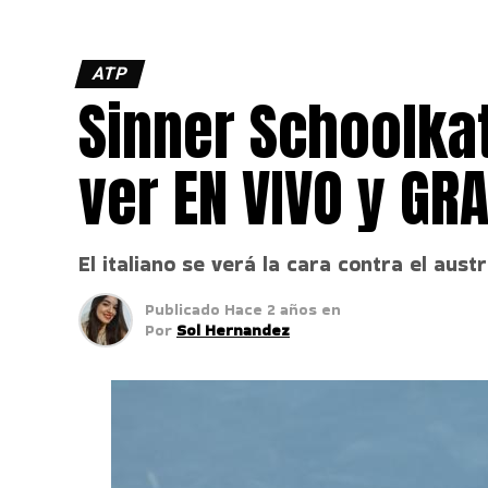
ATP
Sinner Schoolka
ver EN VIVO y GRA
El italiano se verá la cara contra el au
Publicado
Hace 2 años
en
Por
Sol Hernandez