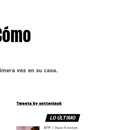
 Cómo
rimera vez en su casa.
Tweets by settenisok
LO ÚLTIMO
ATP
Hace 4 meses