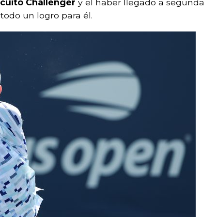
rcuito Challenger
y el haber llegado a segunda
todo un logro para él.