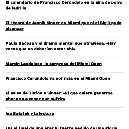
El calendario de Francisco Cerúndolo en la gira de polvo
de ladrillo
El récord de Jannik Sinner en Miami que ni el Big 3 pudo
alcanzar
Paula Badosa y el drama mental que atraviesa: «Hay
voces que no deberían estar ahí»
Martín Landaluce, la sorpresa del Miami Open
Francisco Cerúndolo va por más en el Miami Open
El aviso de Tiafoe a Sinner: «El que quiera ganarme
ahora va a tener que sufrir»
Iga Swiatek y la lectura
¿Es el final de una era? El fuerte pedido de una gloria