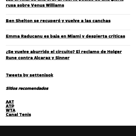
rusa sobre Venus Williams
Ben Shelton se recuperó y vuelve a las canchas
Emma Raducanu es baja en Miami y despierta críticas
¿Se vuelve aburrido el circuito? El reclamo de Holger
Rune contra Alcaraz y Sinner
Tweets by settenisok
Sitios recomendados
AAT
ATP
WTA
Canal Tenis