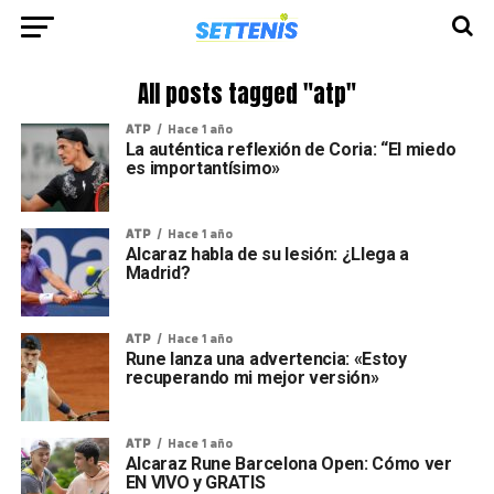
All posts tagged "atp"
ATP
Hace 1 año
La auténtica reflexión de Coria: “El miedo
es importantísimo»
ATP
Hace 1 año
Alcaraz habla de su lesión: ¿Llega a
Madrid?
ATP
Hace 1 año
Rune lanza una advertencia: «Estoy
recuperando mi mejor versión»
ATP
Hace 1 año
Alcaraz Rune Barcelona Open: Cómo ver
EN VIVO y GRATIS