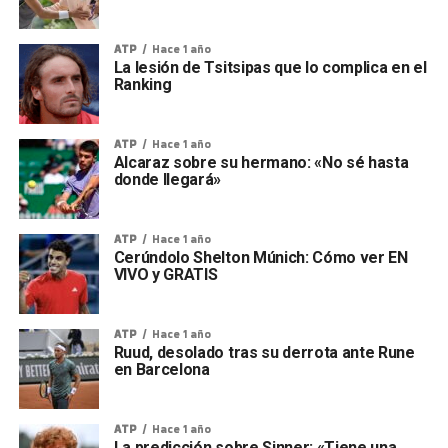
ATP
Hace 1 año
La lesión de Tsitsipas que lo complica en el
Ranking
ATP
Hace 1 año
Alcaraz sobre su hermano: «No sé hasta
donde llegará»
ATP
Hace 1 año
Cerúndolo Shelton Múnich: Cómo ver EN
VIVO y GRATIS
ATP
Hace 1 año
Ruud, desolado tras su derrota ante Rune
en Barcelona
ATP
Hace 1 año
La predicción sobre Sinner: «Tiene una