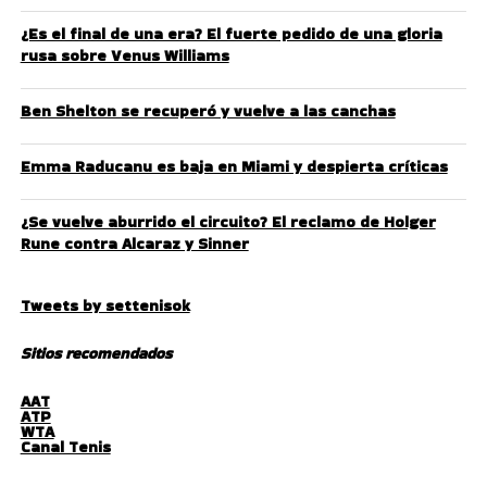
¿Es el final de una era? El fuerte pedido de una gloria
rusa sobre Venus Williams
Ben Shelton se recuperó y vuelve a las canchas
Emma Raducanu es baja en Miami y despierta críticas
¿Se vuelve aburrido el circuito? El reclamo de Holger
Rune contra Alcaraz y Sinner
Tweets by settenisok
Sitios recomendados
AAT
ATP
WTA
Canal Tenis