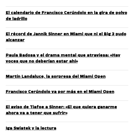
El calendario de Francisco Cerúndolo en la gira de polvo
de ladrillo
El récord de Jannik Sinner en Miami que ni el Big 3 pudo
alcanzar
Paula Badosa y el drama mental que atraviesa: «Hay
voces que no deberían estar ahí»
Martín Landaluce, la sorpresa del Miami Open
Francisco Cerúndolo va por más en el Miami Open
El aviso de Tiafoe a Sinner: «El que quiera ganarme
ahora va a tener que sufrir»
Iga Swiatek y la lectura