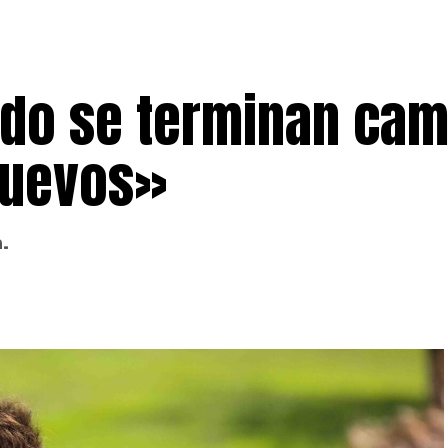
ndo se terminan ca
nuevos»
a.