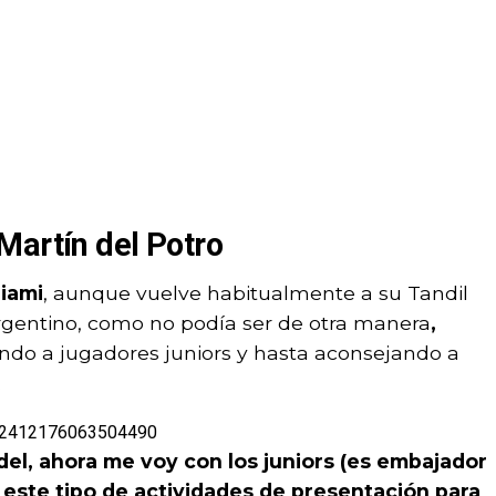
Martín del Potro
iami
, aunque vuelve habitualmente a su Tandil
l argentino, como no podía ser de otra manera
,
do a jugadores juniors y hasta aconsejando a
.
1772412176063504490
el, ahora me voy con los juniors (es embajador
 este tipo de actividades de presentación para