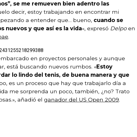
os”, se me remueven bien adentro las
elo decir, estoy trabajando en encontrar mi
empezando a entender que… bueno,
cuando se
s nuevos y que así es la vida
«, expresó
Delpo
en
bae
.
1772431255218299388
 embarcado en proyectos personales y aunque
ar, está buscando nuevos rumbos. «
Estoy
dar lo lindo del tenis, de buena manera y que
mpo, es un proceso que hay que trabajarlo día a
vida me sorprenda un poco, también, ¿no? Trato
sas.», añadió el
ganador del US Open 2009
.