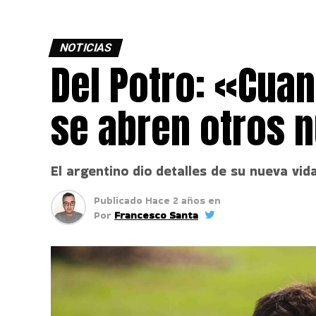
NOTICIAS
Del Potro: «Cua
se abren otros 
El argentino dio detalles de su nueva vid
Publicado
Hace 2 años
en
Por
Francesco Santa