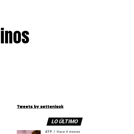
minos
Tweets by settenisok
LO ÚLTIMO
ATP
Hace 4 meses