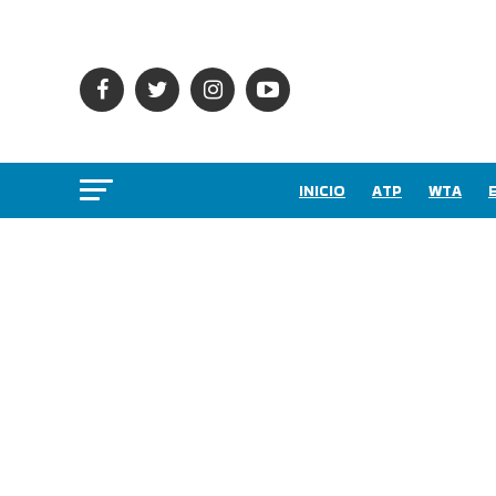
INICIO
ATP
WTA