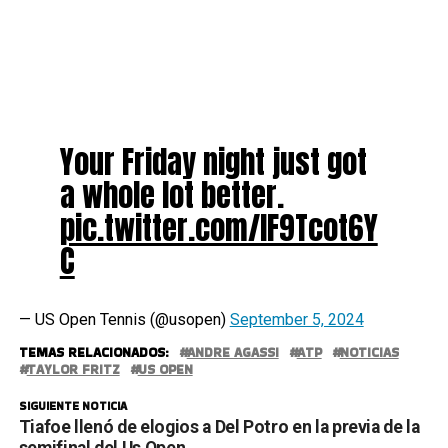
Your Friday night just got
a whole lot better.
pic.twitter.com/lF9Tcot6Y
C
— US Open Tennis (@usopen)
September 5, 2024
TEMAS RELACIONADOS:
ANDRE AGASSI
ATP
NOTICIAS
TAYLOR FRITZ
US OPEN
SIGUIENTE NOTICIA
Tiafoe llenó de elogios a Del Potro en la previa de la
semifinal del Us Open