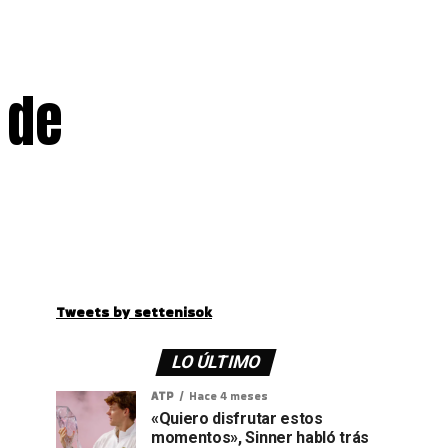
 de
Tweets by settenisok
LO ÚLTIMO
ATP
Hace 4 meses
«Quiero disfrutar estos
momentos», Sinner habló trás