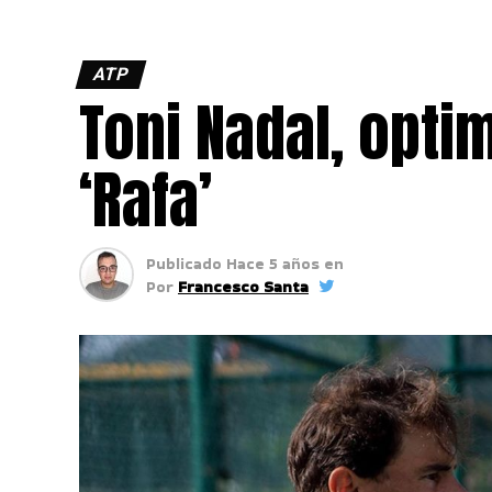
ATP
Toni Nadal, opti
‘Rafa’
Publicado
Hace 5 años
en
Por
Francesco Santa