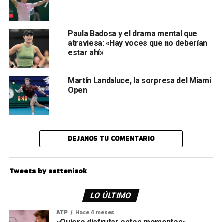
Paula Badosa y el drama mental que
atraviesa: «Hay voces que no deberían
estar ahí»
Martín Landaluce, la sorpresa del Miami
Open
DEJANOS TU COMENTARIO
Tweets by settenisok
LO ÚLTIMO
ATP
Hace 4 meses
«Quiero disfrutar estos momentos»,