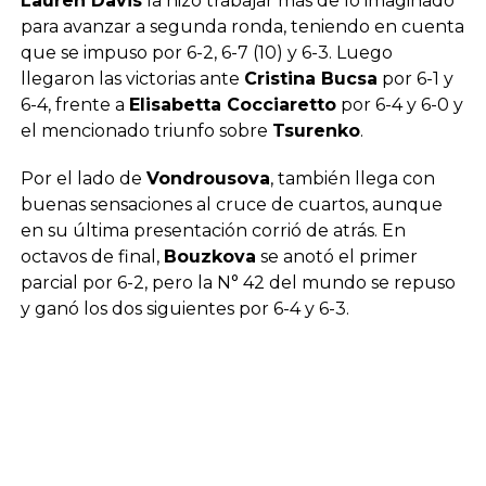
Lauren Davis
la hizo trabajar más de lo imaginado
para avanzar a segunda ronda, teniendo en cuenta
que se impuso por 6-2, 6-7 (10) y 6-3. Luego
llegaron las victorias ante
Cristina Bucsa
por 6-1 y
6-4, frente a
Elisabetta Cocciaretto
por 6-4 y 6-0 y
el mencionado triunfo sobre
Tsurenko
.
Por el lado de
Vondrousova
, también llega con
buenas sensaciones al cruce de cuartos, aunque
en su última presentación corrió de atrás. En
octavos de final,
Bouzkova
se anotó el primer
parcial por 6-2, pero la N° 42 del mundo se repuso
y ganó los dos siguientes por 6-4 y 6-3.