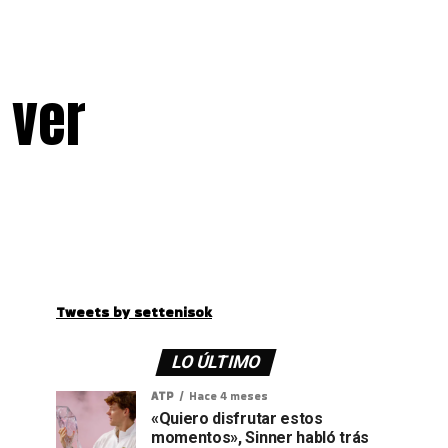
 ver
Tweets by settenisok
LO ÚLTIMO
ATP
Hace 4 meses
«Quiero disfrutar estos
momentos», Sinner habló trás