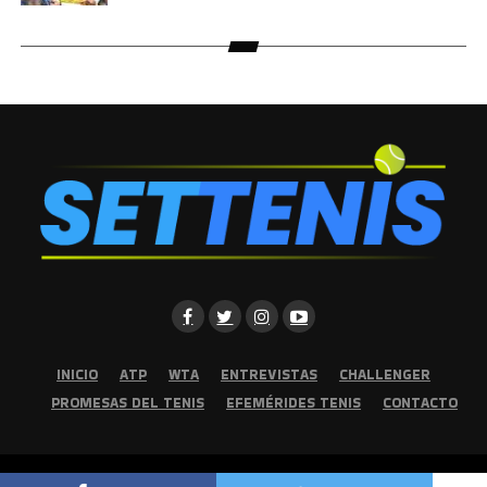
INICIO
ATP
WTA
ENTREVISTAS
CHALLENGER
PROMESAS DEL TENIS
EFEMÉRIDES TENIS
CONTACTO
Copyright © 2026 | Set Tenis | Todos los derechos reservados