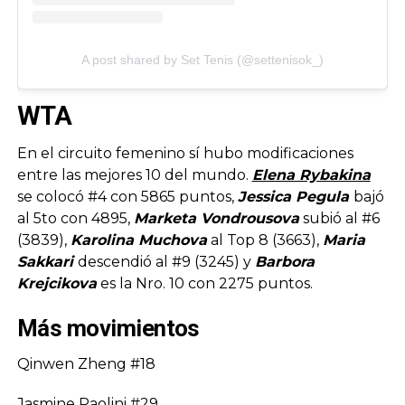
A post shared by Set Tenis (@settenisok_)
WTA
En el circuito femenino sí hubo modificaciones
entre las mejores 10 del mundo.
Elena Rybakina
se colocó #4 con 5865 puntos,
Jessica Pegula
bajó
al 5to con 4895,
Marketa Vondrousova
subió al #6
(3839),
Karolina Muchova
al Top 8 (3663),
Maria
Sakkari
descendió al #9 (3245) y
Barbora
Krejcikova
es la Nro. 10 con 2275 puntos.
Más movimientos
Qinwen Zheng #18
Jasmine Paolini #29