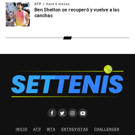
ATP
Hace 5 meses
Ben Shelton se recuperó y vuelve a las
canchas
INICIO
ATP
WTA
ENTREVISTAS
CHALLENGER