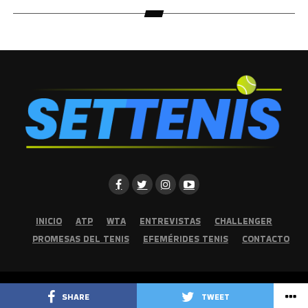
INICIO
ATP
WTA
ENTREVISTAS
CHALLENGER
PROMESAS DEL TENIS
EFEMÉRIDES TENIS
CONTACTO
Copyright © 2026 | Set Tenis | Todos los derechos reservados
SHARE
TWEET