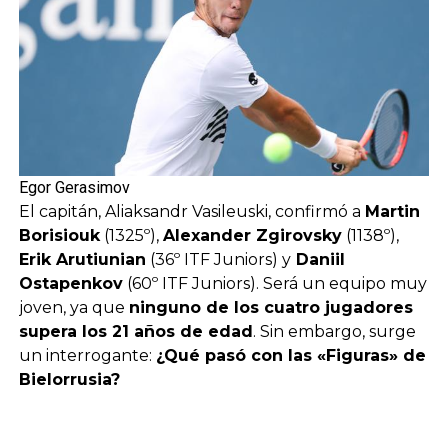
Egor Gerasimov
El capitán, Aliaksandr Vasileuski, confirmó a
Martin
Borisiouk
(1325º),
Alexander Zgirovsky
(1138º),
Erik Arutiunian
(36º ITF Juniors) y
Daniil
Ostapenkov
(60º ITF Juniors). Será un equipo muy
joven, ya que
ninguno de los cuatro jugadores
supera los 21 años de edad
. Sin embargo, surge
un interrogante:
¿Qué pasó con las «Figuras» de
Bielorrusia?