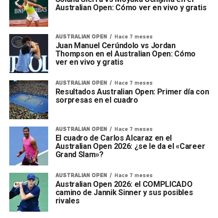
Australian Open: Cómo ver en vivo y gratis
AUSTRALIAN OPEN
Hace 7 meses
Juan Manuel Cerúndolo vs Jordan
Thompson en el Australian Open: Cómo
ver en vivo y gratis
AUSTRALIAN OPEN
Hace 7 meses
Resultados Australian Open: Primer día con
sorpresas en el cuadro
AUSTRALIAN OPEN
Hace 7 meses
El cuadro de Carlos Alcaraz en el
Australian Open 2026: ¿se le da el «Career
Grand Slam»?
AUSTRALIAN OPEN
Hace 7 meses
Australian Open 2026: el COMPLICADO
camino de Jannik Sinner y sus posibles
rivales