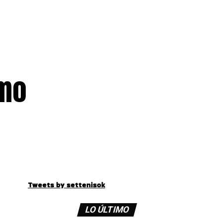
ómo
Tweets by settenisok
LO ÚLTIMO