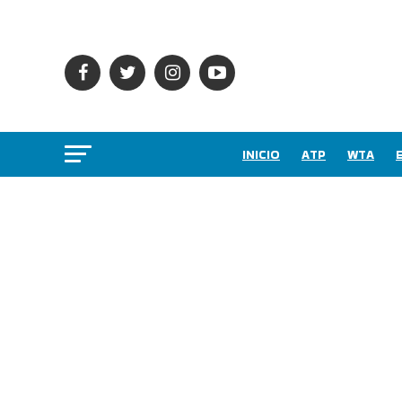
INICIO
ATP
WTA