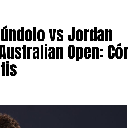
úndolo vs Jordan
Australian Open: C
tis