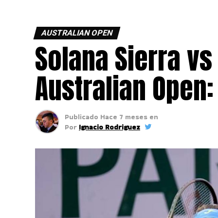
AUSTRALIAN OPEN
Solana Sierra vs
Australian Open:
Publicado
Hace 7 meses
en
Por
Ignacio Rodriguez