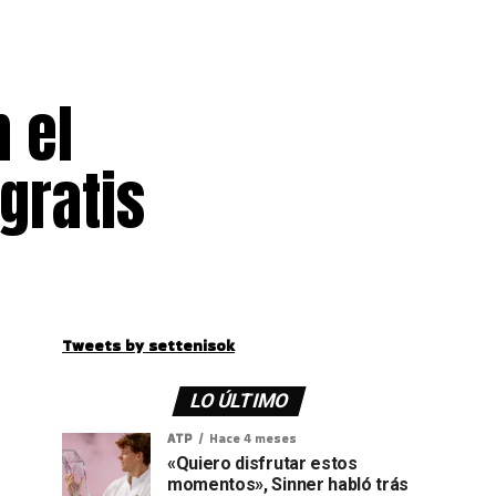
 el
gratis
Tweets by settenisok
LO ÚLTIMO
ATP
Hace 4 meses
«Quiero disfrutar estos
momentos», Sinner habló trás