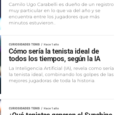
Camilo Ugo Carabelli es dueño de un registro
muy particular en lo que va del año y se
encuentra entre los jugadores que más
minutos estuvieron...
CURIOSIDADES TENIS
Hace 1 año
Cómo sería la tenista ideal de
todos los tiempos, según la IA
La Inteligencia Artificial (IA), revela como sería
la tenista ideal, combinando los golpes de las
mejores jugadoras de toda la historia.
CURIOSIDADES TENIS
Hace 1 año