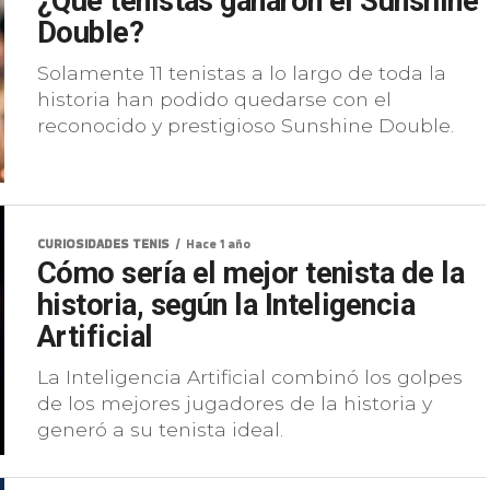
¿Qué tenistas ganaron el Sunshine
Double?
Solamente 11 tenistas a lo largo de toda la
historia han podido quedarse con el
reconocido y prestigioso Sunshine Double.
CURIOSIDADES TENIS
Hace 1 año
Cómo sería el mejor tenista de la
historia, según la Inteligencia
Artificial
La Inteligencia Artificial combinó los golpes
de los mejores jugadores de la historia y
generó a su tenista ideal.