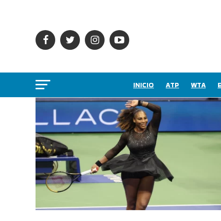
INICIO
ATP
WTA