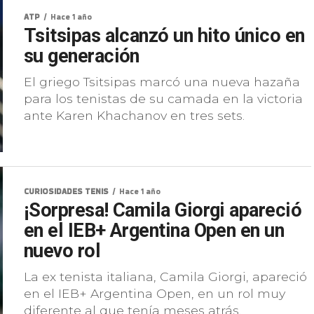
ATP
Hace 1 año
Tsitsipas alcanzó un hito único en
su generación
El griego Tsitsipas marcó una nueva hazaña
para los tenistas de su camada en la victoria
ante Karen Khachanov en tres sets.
CURIOSIDADES TENIS
Hace 1 año
¡Sorpresa! Camila Giorgi apareció
en el IEB+ Argentina Open en un
nuevo rol
La ex tenista italiana, Camila Giorgi, apareció
en el IEB+ Argentina Open, en un rol muy
diferente al que tenía meses atrás.