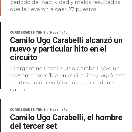
período de inactividad y malos resultados
que la llevaron a caer 27 puestos.
CURIOSIDADES TENIS
Hace 1 año
Camilo Ugo Carabelli alcanzó un
nuevo y particular hito en el
circuito
El argentino Camilo Ugo Carabelli vive un
presente increíble en el circuito y logró este
martes un nuevo hito en su ascendente
carrera.
CURIOSIDADES TENIS
Hace 1 año
Camilo Ugo Carabelli, el hombre
del tercer set