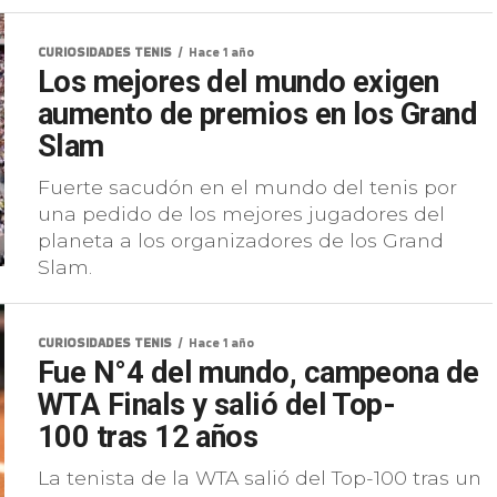
CURIOSIDADES TENIS
Hace 1 año
Los mejores del mundo exigen
aumento de premios en los Grand
Slam
Fuerte sacudón en el mundo del tenis por
una pedido de los mejores jugadores del
planeta a los organizadores de los Grand
Slam.
CURIOSIDADES TENIS
Hace 1 año
Fue N°4 del mundo, campeona de
WTA Finals y salió del Top-
100 tras 12 años
La tenista de la WTA salió del Top-100 tras un