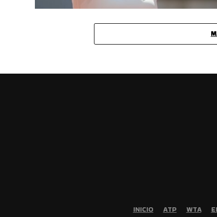
M
INICIO
ATP
WTA
E