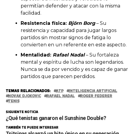
permitían defender y atacar con la misma
facilidad.
Resistencia física:
Björn Borg
– Su
resistencia y capacidad para jugar largos
partidos sin mostrar signos de fatiga lo
convierten en un referente en este aspecto.
Mentalidad:
Rafael Nadal
– Su fortaleza
mental y espíritu de lucha son legendarios.
Nunca se da por vencido y es capaz de ganar
partidos que parecen perdidos.
TEMAS RELACIONADOS:
ATP
INTELIGENCIA ARTIFICIAL
NOVAK DJOKOVIC
RAFAEL NADAL
ROGER FEDERER
TENIS
SIGUIENTE NOTICIA
¿Qué tenistas ganaron el Sunshine Double?
TAMBIÉN TE PUEDE INTERESAR
Tsitsipas alcanzó un hito único en su generación