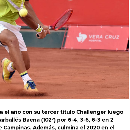
a el año con su tercer título Challenger luego
rballés Baena (102°) por 6-4, 3-6, 6-3 en 2
 de Campinas. Además, culmina el 2020 en el