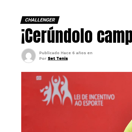
CHALLENGER
¡Cerúndolo cam
Publicado
Hace 6 años
en
Por
Set Tenis