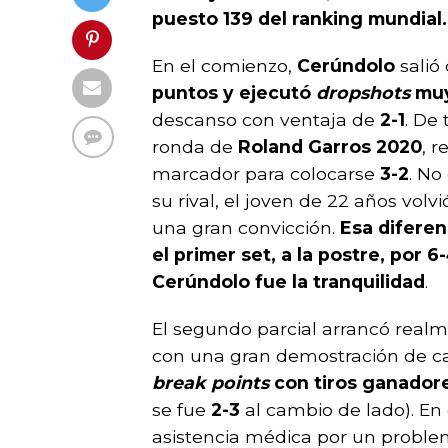
puesto 139 del ranking mundial.
En el comienzo,
Cerúndolo
salió
puntos y ejecutó
dropshots
muy
descanso con ventaja de
2-1
. De
ronda de
Roland Garros 2020
, 
marcador para colocarse
3-2
. No
su rival, el joven de 22 años vol
una gran convicción.
Esa diferen
el primer set, a la postre, por 
Cerúndolo fue la tranquilidad
.
El segundo parcial arrancó real
con una gran demostración de ca
break points
con tiros ganador
se fue
2-3
al cambio de lado). E
asistencia médica por un proble