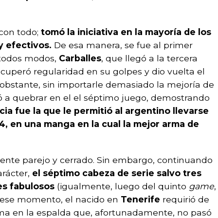
 con todo;
tomó la iniciativa en la mayoría de los
 efectivos.
De esa manera, se fue al primer
 todos modos,
Carballes
, que llegó a la tercera
recuperó regularidad en su golpes y dio vuelta el
 obstante, sin importarle demasiado la mejoría de
vió a quebrar en el el séptimo juego, demostrando
cia fue la que le permitió al argentino llevarse
6-4, en una manga en la cual la mejor arma de
mente parejo y cerrado. Sin embargo, continuando
rácter,
el séptimo cabeza de serie salvo tres
es fabulosos
(igualmente, luego del quinto
game
,
n ese momento, el nacido en
Tenerife
requirió de
ma en la espalda que, afortunadamente, no pasó