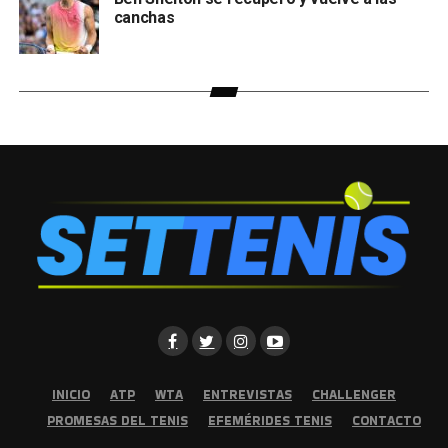
canchas
INICIO
ATP
WTA
ENTREVISTAS
CHALLENGER
PROMESAS DEL TENIS
EFEMÉRIDES TENIS
CONTACTO