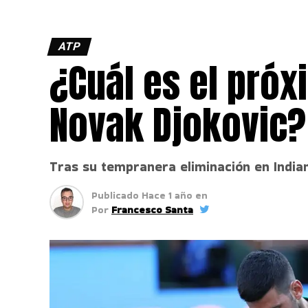
ATP
¿Cuál es el próx
Novak Djokovic?
Tras su tempranera eliminación en Indian
Publicado
Hace 1 año
en
Por
Francesco Santa