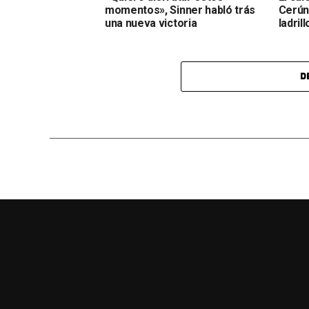
momentos», Sinner habló trás
Cerúnd
una nueva victoria
ladrill
D