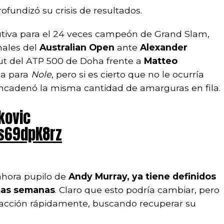
rofundizó su crisis de resultados.
cutiva para el 24 veces campeón de Grand Slam,
ales del
Australian Open
ante
Alexander
but del ATP 500 de Doha frente a
Matteo
ha para
Nole
, pero si es cierto que no le ocurría
ncadenó la misma cantidad de amarguras en fila.
kovic
9s69dpK8rz
ahora pupilo de
Andy Murray, ya tiene definidos
imas semanas
. Claro que esto podría cambiar, pero
 acción rápidamente, buscando recuperar su