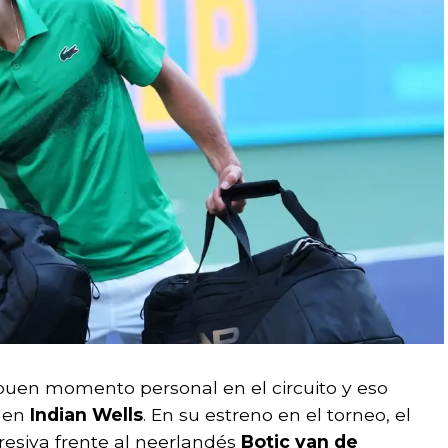
buen momento personal en el circuito y eso
 en
Indian Wells
. En su estreno en el torneo, el
esiva frente al neerlandés
Botic van de