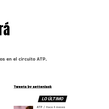
rá
s en el circuito ATP.
Tweets by settenisok
LO ÚLTIMO
ATP
Hace 4 meses