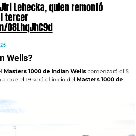
Jiri Lehecka, quien remontó
l tercer
om/O8LhqJhC9d
025
n Wells?
l
Masters 1000 de Indian Wells
comenzará el 5
 a que el 19 será el inicio del
Masters 1000 de