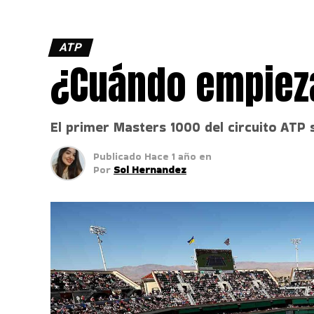
ATP
¿Cuándo empieza
El primer Masters 1000 del circuito ATP 
Publicado
Hace 1 año
en
Por
Sol Hernandez