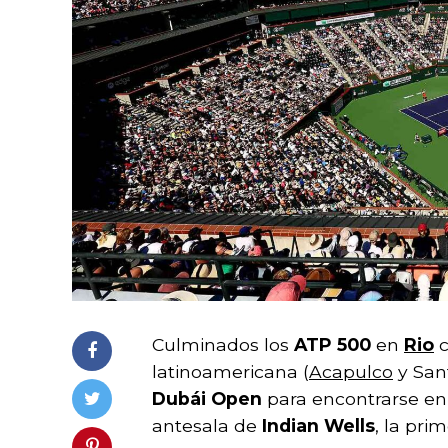
Culminados los
ATP 500
en
Rio
latinoamericana (
Acapulco
y Sant
Dubái Open
para encontrarse en
antesala de
Indian Wells
, la pri