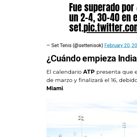
Fue superado por 
un 2-4, 30-40 en e
set.
pic.twitter.c
— Set Tenis (@settenisok)
February 20, 2
¿Cuándo empieza India
El calendario
ATP
presenta que e
de marzo y finalizará el 16, debido
Miami
.