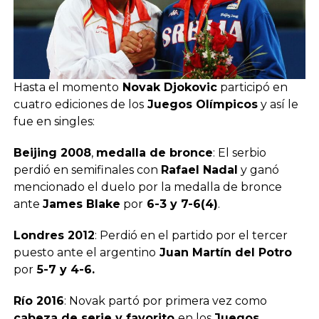
Hasta el momento
Novak Djokovic
participó en
cuatro ediciones de los
Juegos Olímpicos
y así le
fue en singles:
Beijing 2008
,
medalla de bronce
: El serbio
perdió en semifinales con
Rafael Nadal
y ganó
mencionado el duelo por la medalla de bronce
ante
James Blake
por
6-3 y 7-6(4)
.
Londres 2012
: Perdió en el partido por el tercer
puesto ante el argentino
Juan Martín del Potro
por
5-7 y 4-6.
Río 2016
: Novak partó por primera vez como
cabeza de serie y favorito
en los
Juegos