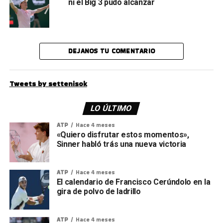
ni el Big 3 pudo alcanzar
DEJANOS TU COMENTARIO
Tweets by settenisok
LO ÚLTIMO
ATP
Hace 4 meses
«Quiero disfrutar estos momentos»,
Sinner habló trás una nueva victoria
ATP
Hace 4 meses
El calendario de Francisco Cerúndolo en la
gira de polvo de ladrillo
ATP
Hace 4 meses