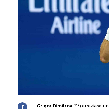
Grigor Dimitrov
(9°) atraviesa u