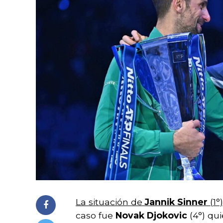
La situación de
Jannik Sinner
(1
caso fue
Novak Djokovic
(4°) qu