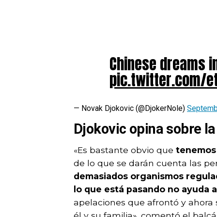
Chinese dreams i
pic.twitter.com/
— Novak Djokovic (@DjokerNole)
Septemb
Djokovic opina sobre la
«Es bastante obvio que
tenemos 
de lo que se darán cuenta las p
demasiados organismos regulado
lo que está pasando no ayuda al
apelaciones que afrontó y ahora 
él y su familia», comentó el balcá