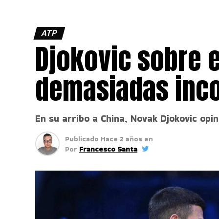
ATP
Djokovic sobre e
demasiadas inc
En su arribo a China, Novak Djokovic opi
Publicado
Hace 2 años
en
Por
Francesco Santa