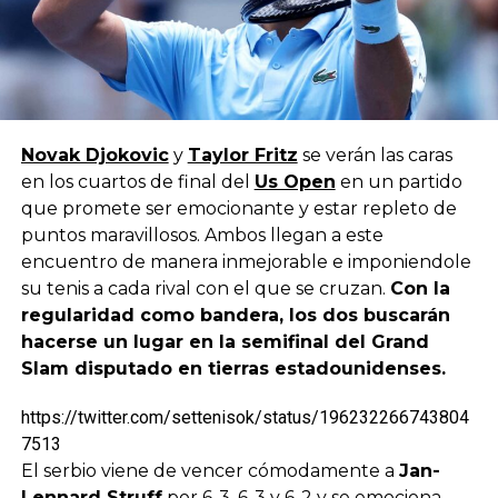
Novak Djokovic
y
Taylor Fritz
se verán las caras
en los cuartos de final del
Us Open
en un partido
que promete ser emocionante y estar repleto de
puntos maravillosos. Ambos llegan a este
encuentro de manera inmejorable e imponiendole
su tenis a cada rival con el que se cruzan.
Con la
regularidad como bandera, los dos buscarán
hacerse un lugar en la semifinal del Grand
Slam disputado en tierras estadounidenses.
https://twitter.com/settenisok/status/196232266743804
7513
El serbio viene de vencer cómodamente a
Jan-
Lennard Struff
por 6-3, 6-3 y 6-2 y se emociona