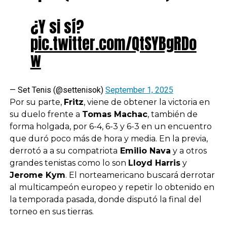
¿Y si sí?
pic.twitter.com/QtSYBgRDo
w
— Set Tenis (@settenisok)
September 1, 2025
Por su parte,
Fritz
, viene de obtener la victoria en
su duelo frente a
Tomas Machac
, también de
forma holgada, por 6-4, 6-3 y 6-3 en un encuentro
que duró poco más de hora y media. En la previa,
derrotó a a su compatriota
Emilio Nava
y a otros
grandes tenistas como lo son
Lloyd Harris
y
Jerome Kym
. El norteamericano buscará derrotar
al multicampeón europeo y repetir lo obtenido en
la temporada pasada, donde disputó la final del
torneo en sus tierras.