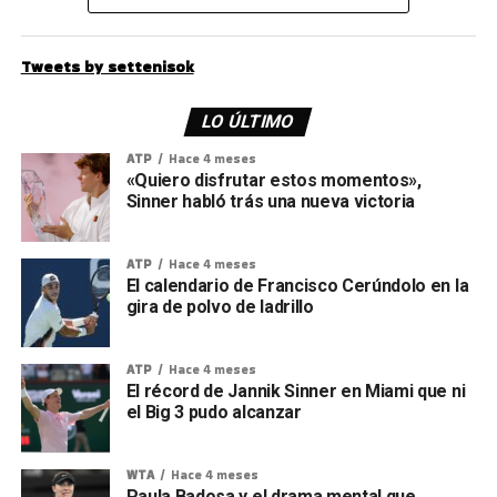
Tweets by settenisok
LO ÚLTIMO
ATP
Hace 4 meses
«Quiero disfrutar estos momentos»,
Sinner habló trás una nueva victoria
ATP
Hace 4 meses
El calendario de Francisco Cerúndolo en la
gira de polvo de ladrillo
ATP
Hace 4 meses
El récord de Jannik Sinner en Miami que ni
el Big 3 pudo alcanzar
WTA
Hace 4 meses
Paula Badosa y el drama mental que