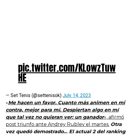
pic.twitter.com/KLowzTuw
HE
— Set Tenis (@settenisok)
July 14, 2023
«
Me hacen un favor. Cuanto más animen en mi
contra, mejor para mí. Despiertan algo en mí
que tal vez no quieran ver: un ganador
«, afirmó
post triunfo ante Andrey Rublev el martes.
Otra
vez quedó demostrado… El actual 2 del ranking