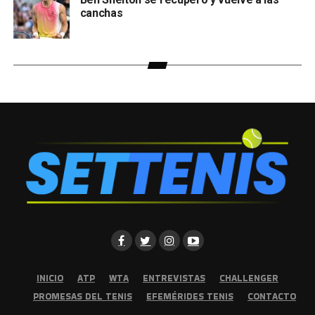
canchas
INICIO
ATP
WTA
ENTREVISTAS
CHALLENGER
PROMESAS DEL TENIS
EFEMÉRIDES TENIS
CONTACTO