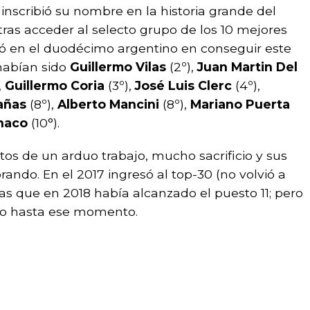
inscribió su nombre en la historia grande del
 tras acceder al selecto grupo de los 10 mejores
tió en el duodécimo argentino en conseguir este
 habían sido
Guillermo Vilas
(2º),
Juan Martin Del
,
Guillermo Coria
(3º),
José Luis Clerc
(4º),
añas
(8º),
Alberto Mancini
(8º),
Mariano Puerta
naco
(10°).
tos de un arduo trabajo, mucho sacrificio y sus
ando. En el 2017 ingresó al top-30 (no volvió a
as que en 2018 había alcanzado el puesto 11; pero
do hasta ese momento.