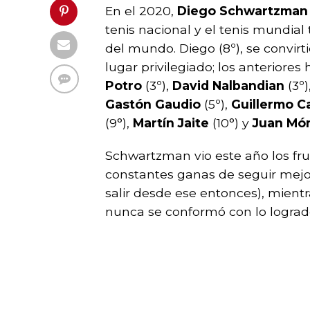
En el 2020,
Diego Schwartzman
tenis nacional y el tenis mundial
del mundo. Diego (8º), se convir
lugar privilegiado; los anteriores
Potro
(3º),
David Nalbandian
(3º)
Gastón Gaudio
(5º),
Guillermo C
(9°),
Martín Jaite
(10°) y
Juan Mó
Schwartzman vio este año los fru
constantes ganas de seguir mejor
salir desde ese entonces), mientr
nunca se conformó con lo logra