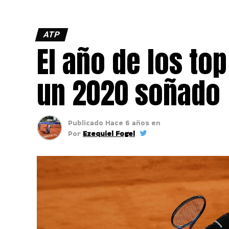
ATP
El año de los to
un 2020 soñado
Publicado
Hace 6 años
en
Por
Ezequiel Fogel