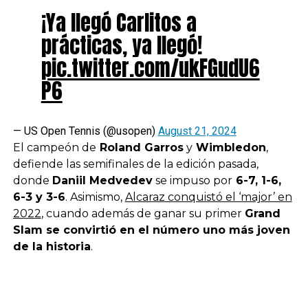
¡Ya llegó Carlitos a
prácticas, ya llegó!
pic.twitter.com/ukFGudU6
P6
— US Open Tennis (@usopen)
August 21, 2024
El campeón de
Roland Garros
y
Wimbledon
,
defiende las semifinales de la edición pasada,
donde
Daniil Medvedev
se impuso por
6-7, 1-6,
6-3 y 3-6
. Asimismo,
Alcaraz conquistó el ‘major’ en
2022
, cuando además de ganar su primer
Grand
Slam se convirtió en el número uno más joven
de la historia
.