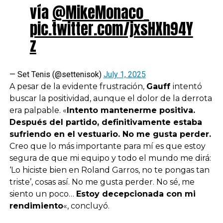
vía
@MikeMonaco_
pic.twitter.com/jxsHXh94Y
z
— Set Tenis (@settenisok)
July 1, 2025
A pesar de la evidente frustración,
Gauff
intentó
buscar la positividad, aunque el dolor de la derrota
era palpable. «
Intento mantenerme positiva.
Después del partido, definitivamente estaba
sufriendo en el vestuario. No me gusta perder.
Creo que lo más importante para mí es que estoy
segura de que mi equipo y todo el mundo me dirá:
‘Lo hiciste bien en Roland Garros, no te pongas tan
triste’, cosas así. No me gusta perder. No sé, me
siento un poco…
Estoy decepcionada con mi
rendimiento
«, concluyó.