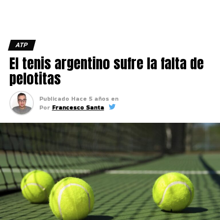
ATP
El tenis argentino sufre la falta de
pelotitas
Publicado
Hace 5 años
en
Por
Francesco Santa