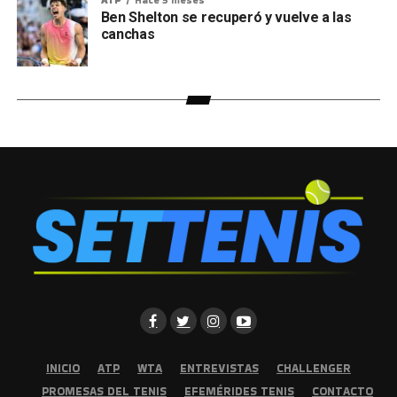
ATP
Hace 5 meses
Ben Shelton se recuperó y vuelve a las
canchas
INICIO
ATP
WTA
ENTREVISTAS
CHALLENGER
PROMESAS DEL TENIS
EFEMÉRIDES TENIS
CONTACTO